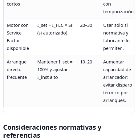
cortos
con
temporización.
Motor con
I_set = I_FLC × SF
20–30
Usar sólo si
Service
(si autorizado)
normativa y
Factor
fabricante lo
disponible
permiten.
Arranque
Mantener I_set =
10–20
Aumentar
directo
100% y ajustar
capacidad de
frecuente
I_inst alto
arrancador;
evitar disparo
térmico por
arranques.
Consideraciones normativas y
referencias