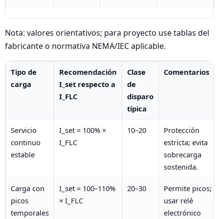
Nota: valores orientativos; para proyecto use tablas del
fabricante o normativa NEMA/IEC aplicable.
Tipo de
Recomendación
Clase
Comentarios
carga
I_set respecto a
de
I_FLC
disparo
típica
Servicio
I_set = 100% ×
10–20
Protección
continuo
I_FLC
estricta; evita
estable
sobrecarga
sostenida.
Carga con
I_set = 100–110%
20–30
Permite picos;
picos
× I_FLC
usar relé
temporales
electrónico