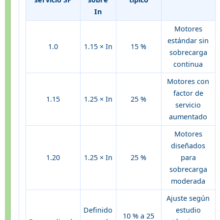
In
Motores
estándar sin
1.0
1.15 × In
15 %
sobrecarga
continua
Motores con
factor de
1.15
1.25 × In
25 %
servicio
aumentado
Motores
diseñados
1.20
1.25 × In
25 %
para
sobrecarga
moderada
Ajuste según
Definido
estudio
10 % a 25