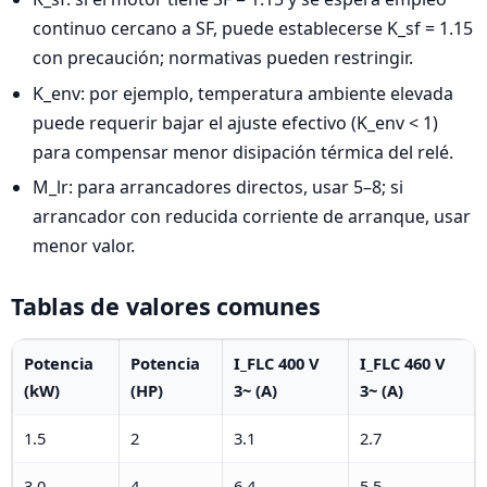
continuo cercano a SF, puede establecerse K_sf = 1.15
con precaución; normativas pueden restringir.
K_env: por ejemplo, temperatura ambiente elevada
puede requerir bajar el ajuste efectivo (K_env < 1)
para compensar menor disipación térmica del relé.
M_lr: para arrancadores directos, usar 5–8; si
arrancador con reducida corriente de arranque, usar
menor valor.
Tablas de valores comunes
Potencia
Potencia
I_FLC 400 V
I_FLC 460 V
(kW)
(HP)
3~ (A)
3~ (A)
1.5
2
3.1
2.7
3.0
4
6.4
5.5