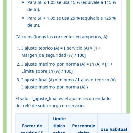
Para SF ≤ 1.05 se usa 15 % (equivale a 115 %
de In).
Para SF > 1.05 se usa 25 % (equivale a 125 %
de In).
Cálculos (todas las corrientes en amperios, A):
I_ajuste_teorico (A) = I_servicio (A) × [1 +
Margen_de_seguridad (%) / 100]
I_ajuste_maximo_por_norma (A) = In (A) × [1 +
Límite_sobre_In (%) / 100]
I_ajuste_final (A) = mínimo { I_ajuste_teorico (A);
I_ajuste_maximo_por_norma (A) }
El valor I_ajuste_final es el ajuste recomendado
del relé de sobrecarga en servicio.
Límite
Factor de
típico
Porcentaje
Uso habitual
servicio SF
sobre
típico