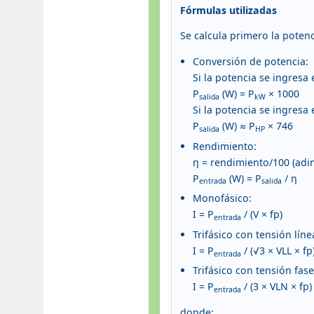
Fórmulas utilizadas
Se calcula primero la potenc
Conversión de potencia:
Si la potencia se ingresa
P
(W) = P
× 1000
salida
kW
Si la potencia se ingresa 
P
(W) ≈ P
× 746
salida
HP
Rendimiento:
η = rendimiento/100 (adi
P
(W) = P
/ η
entrada
salida
Monofásico:
I = P
/ (V × fp)
entrada
Trifásico con tensión línea
I = P
/ (√3 × VLL × fp
entrada
Trifásico con tensión fase
I = P
/ (3 × VLN × fp)
entrada
donde: