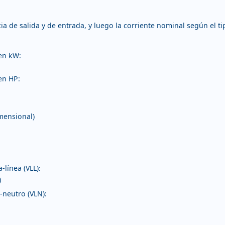
ia de salida y de entrada, y luego la corriente nominal según el ti
 en kW:
en HP:
mensional)
-línea (VLL):
)
-neutro (VLN):