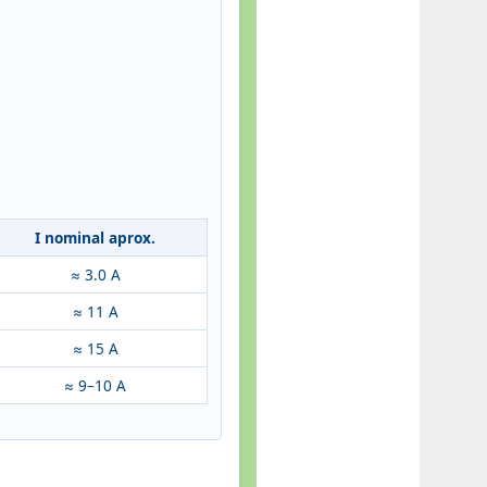
I nominal aprox.
≈ 3.0 A
≈ 11 A
≈ 15 A
≈ 9–10 A