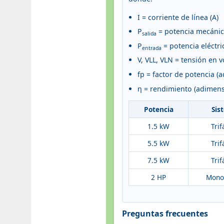
I = corriente de línea (A)
P
= potencia mecánic
salida
P
= potencia eléctri
entrada
V, VLL, VLN = tensión en vo
fp = factor de potencia (
η = rendimiento (adimens
Potencia
Sis
1.5 kW
Trif
5.5 kW
Trif
7.5 kW
Trif
2 HP
Mono
Preguntas frecuentes