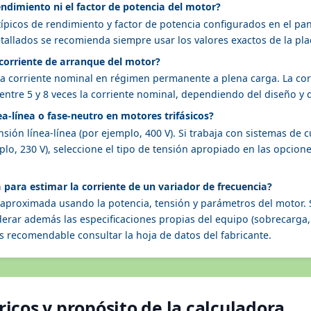
endimiento ni el factor de potencia del motor?
s típicos de rendimiento y factor de potencia configurados en el p
etallados se recomienda siempre usar los valores exactos de la pla
 corriente de arranque del motor?
 la corriente nominal en régimen permanente a plena carga. La co
entre 5 y 8 veces la corriente nominal, dependiendo del diseño y 
ea-línea o fase-neutro en motores trifásicos?
ión línea-línea (por ejemplo, 400 V). Si trabaja con sistemas de c
plo, 230 V), seleccione el tipo de tensión apropiado en las opcion
 para estimar la corriente de un variador de frecuencia?
 aproximada usando la potencia, tensión y parámetros del motor.
derar además las especificaciones propias del equipo (sobrecarg
es recomendable consultar la hoja de datos del fabricante.
icos y propósito de la calculadora