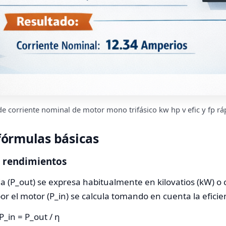
e corriente nominal de motor mono trifásico kw hp v efic y fp rá
 fórmulas básicas
y rendimientos
a (P_out) se expresa habitualmente en kilovatios (kW) o c
or el motor (P_in) se calcula tomando en cuenta la eficie
P_in = P_out / η