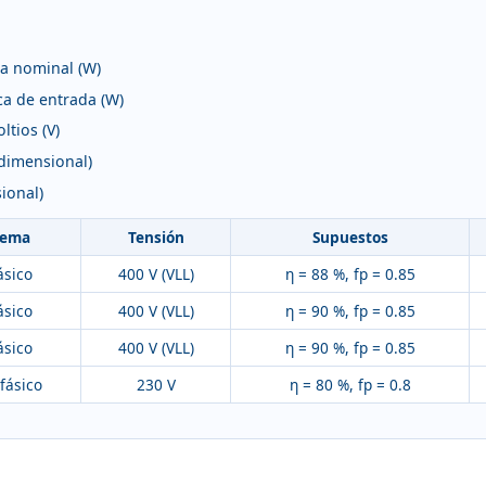
a nominal (W)
ca de entrada (W)
ltios (V)
adimensional)
ional)
tema
Tensión
Supuestos
ásico
400 V (VLL)
η = 88 %, fp = 0.85
ásico
400 V (VLL)
η = 90 %, fp = 0.85
ásico
400 V (VLL)
η = 90 %, fp = 0.85
fásico
230 V
η = 80 %, fp = 0.8