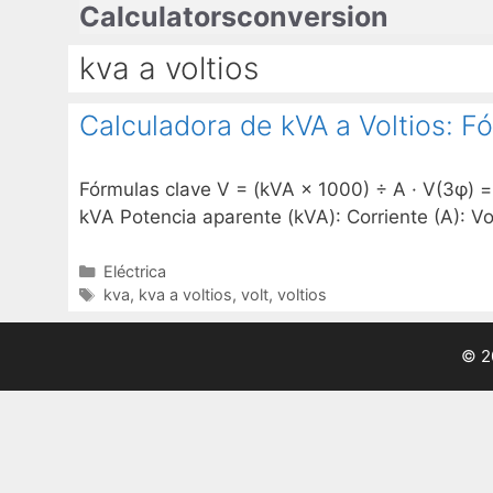
Calculatorsconversion
Saltar
al
kva a voltios
contenido
Calculadora de kVA a Voltios: F
Fórmulas clave V = (kVA × 1000) ÷ A · V(3φ) =
kVA Potencia aparente (kVA): Corriente (A): Vo
Categorías
Eléctrica
Etiquetas
kva
,
kva a voltios
,
volt
,
voltios
© 2