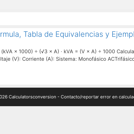
órmula, Tabla de Equivalencias y Ejemp
 (kVA × 1000) ÷ (√3 × A) · kVA = (V × A) ÷ 1000 Calcul
ltaje (V): Corriente (A): Sistema: Monofásico ACTrifási
026 Calculatorsconversion -
Contacto/reportar error en calcul