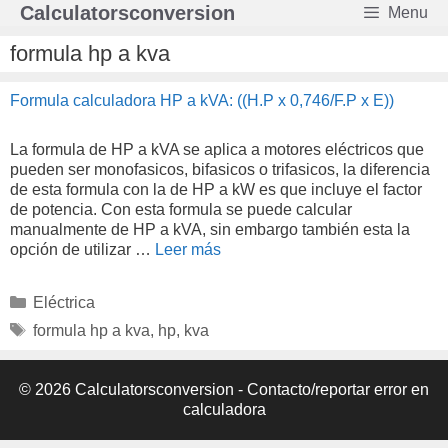
Saltar
Calculatorsconversion
Menu
al
contenido
formula hp a kva
Formula calculadora HP a kVA: ((H.P x 0,746/F.P x E))
La formula de HP a kVA se aplica a motores eléctricos que
pueden ser monofasicos, bifasicos o trifasicos, la diferencia
de esta formula con la de HP a kW es que incluye el factor
de potencia. Con esta formula se puede calcular
manualmente de HP a kVA, sin embargo también esta la
opción de utilizar …
Leer más
Categorías
Eléctrica
Etiquetas
formula hp a kva
,
hp
,
kva
© 2026 Calculatorsconversion -
Contacto/reportar error en
calculadora