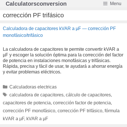
Saltar
Calculatorsconversion
Menu
al
contenido
corrección PF trifásico
Calculadora de capacitores kVAR a µF — corrección PF
monofásico/trifásico
La calculadora de capacitores te permite convertir kVAR a
µF y escoger la solución óptima para la corrección del factor
de potencia en instalaciones monofásicas y trifásicas.
Rápida, precisa y fácil de usar, te ayudará a ahorrar energía
y evitar problemas eléctricos.
Categorías
Calculadoras electricas
Etiquetas
calculadora de capacitores
,
cálculo de capacitores
,
capacitores de potencia
,
corrección factor de potencia
,
corrección PF monofásico
,
corrección PF trifásico
,
fórmula
kVAR a µF
,
kVAR a µF