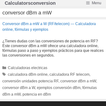
Saltar
Calculatorsconversion
Menu
al
contenido
conversor dBm a mW
Conversor dBm a mW a W (RF/telecom) — Calculadora
online, fórmulas y ejemplos
¿Tienes dudas con las conversiones de potencia en RF?
Este conversor dBm a mW ofrece una calculadora online,
fórmulas paso a paso y ejemplos prácticos para que realices
las conversiones en segundos.
Categorías
Calculadoras electricas
Etiquetas
calculadora dBm online
,
calculadora RF telecom
,
conversión unidades potencia RF
,
conversor dBm a mW
,
conversor dBm a W
,
ejemplos conversión dBm
,
fórmulas
dBm a mW
,
potencia en dBm