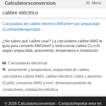
Saltar
Calculatorsconversion
Menu
al
contenido
calibre eléctrico
Calculadora de calibre eléctrico AWG/mm² por ampacidad
(Cu/Al/aisl/temp/instal)
¿No sabes qué calibre usar? La calculadora calibre AWG te
guía para convertir AWG/mm² y seleccionar cables Cu o Al
según ampacidad, aislamiento, temperatura e instalación.
Categorías
Calculadoras electricas
Etiquetas
aislamiento y temperatura
,
ampacidad de cables
,
calculadora calibre AWG
,
calibre eléctrico
,
cobre y aluminio
(Cu/Al)
,
conversor AWG a mm²
,
dimensionamiento de
conductores
,
instalación eléctrica
© 2026 Calculatorsconversion -
Contacto/reportar error en