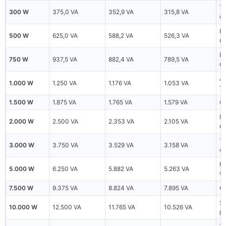
TV
300 W
375,0 VA
352,9 VA
315,8 VA
de
M
500 W
625,0 VA
588,2 VA
526,3 VA
re
Mo
750 W
937,5 VA
882,4 VA
789,5 VA
mo
Ai
1.000 W
1.250 VA
1.176 VA
1.053 VA
1
1.500 W
1.875 VA
1.765 VA
1.579 VA
Ca
Mo
2.000 W
2.500 VA
2.353 VA
2.105 VA
mo
Ta
3.000 W
3.750 VA
3.529 VA
3.158 VA
co
Bo
5.000 W
6.250 VA
5.882 VA
5.263 VA
tr
7.500 W
9.375 VA
8.824 VA
7.895 VA
C
Se
10.000 W
12.500 VA
11.765 VA
10.526 VA
p