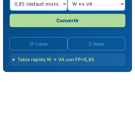
Convertir
📋 Copiar
↺ Reset
Tabla rápida W → VA con FP=0,85