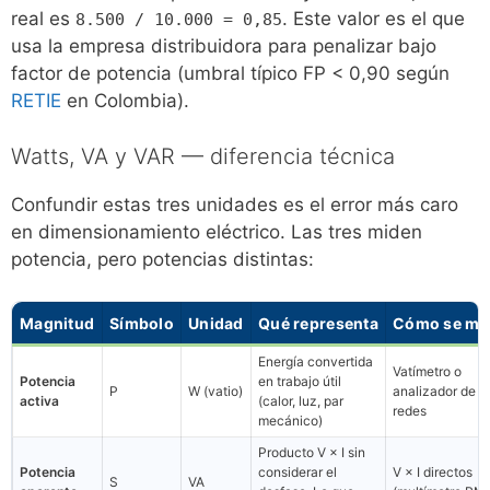
real es
. Este valor es el que
8.500 / 10.000 = 0,85
usa la empresa distribuidora para penalizar bajo
factor de potencia (umbral típico FP < 0,90 según
RETIE
en Colombia).
Watts, VA y VAR — diferencia técnica
Confundir estas tres unidades es el error más caro
en dimensionamiento eléctrico. Las tres miden
potencia, pero potencias distintas:
Magnitud
Símbolo
Unidad
Qué representa
Cómo se mi
Energía convertida
Vatímetro o
Potencia
en trabajo útil
P
W (vatio)
analizador de
activa
(calor, luz, par
redes
mecánico)
Producto V × I sin
Potencia
considerar el
V × I directos
S
VA