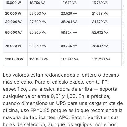
Ta
15.000 W
18.750 VA
17.647 VA
15.789 VA
m
20.000 W
25.000 VA
23.529 VA
21.053 VA
Mo
30.000 W
37.500 VA
35.294 VA
31.579 VA
Su
Ta
50.000 W
62.500 VA
58.824 VA
52.632 VA
m
Ce
75.000 W
93.750 VA
88.235 VA
78.947 VA
in
Lí
100.000 W
125.000 VA
117.647 VA
105.263 VA
m
Los valores están redondeados al entero o décimo
más cercano. Para el cálculo exacto con tu FP
específico, usa la calculadora de arriba — soporta
cualquier valor entre 0,01 y 1,00. En la práctica,
cuando dimensiono un UPS para una carga mixta de
oficina, uso FP=0,85 porque es lo que recomienda la
mayoría de fabricantes (APC, Eaton, Vertiv) en sus
hojas de selección, aunque los equipos modernos