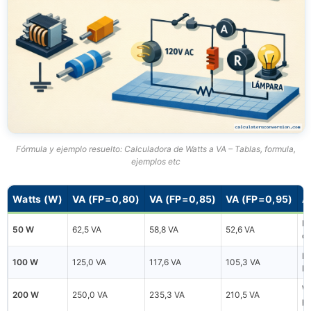
Fórmula y ejemplo resuelto: Calculadora de Watts a VA – Tablas, formula,
ejemplos etc
Watts (W)
VA (FP=0,80)
VA (FP=0,85)
VA (FP=0,95)
A
Ro
50 W
62,5 VA
58,8 VA
52,6 VA
do
PC
100 W
125,0 VA
117,6 VA
105,3 VA
L
Wo
200 W
250,0 VA
235,3 VA
210,5 VA
pe