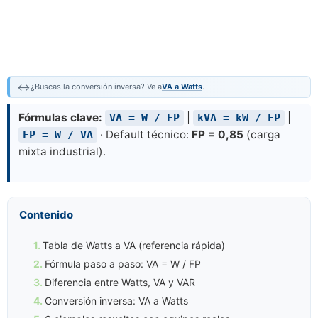
↔️
¿Buscas la conversión inversa? Ve a
VA a Watts
.
Fórmulas clave:
|
|
VA = W / FP
kVA = kW / FP
· Default técnico:
FP = 0,85
(carga
FP = W / VA
mixta industrial).
Contenido
Tabla de Watts a VA (referencia rápida)
Fórmula paso a paso: VA = W / FP
Diferencia entre Watts, VA y VAR
Conversión inversa: VA a Watts