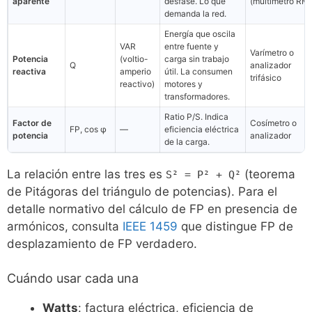
aparente
desfase. Lo que
(multímetro RM
demanda la red.
Energía que oscila
VAR
entre fuente y
Varímetro o
Potencia
(voltio-
carga sin trabajo
Q
analizador
reactiva
amperio
útil. La consumen
trifásico
reactivo)
motores y
transformadores.
Ratio P/S. Indica
Factor de
Cosímetro o
FP, cos φ
—
eficiencia eléctrica
potencia
analizador
de la carga.
La relación entre las tres es
(teorema
S² = P² + Q²
de Pitágoras del triángulo de potencias). Para el
detalle normativo del cálculo de FP en presencia de
armónicos, consulta
IEEE 1459
que distingue FP de
desplazamiento de FP verdadero.
Cuándo usar cada una
Watts
: factura eléctrica, eficiencia de