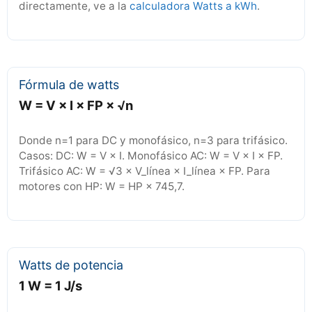
directamente, ve a la
calculadora Watts a kWh
.
Fórmula de watts
W = V × I × FP × √n
Donde n=1 para DC y monofásico, n=3 para trifásico.
Casos: DC: W = V × I. Monofásico AC: W = V × I × FP.
Trifásico AC: W = √3 × V_línea × I_línea × FP. Para
motores con HP: W = HP × 745,7.
Watts de potencia
1 W = 1 J/s