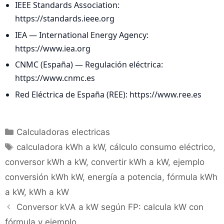
IEEE Standards Association:
https://standards.ieee.org
IEA — International Energy Agency:
https://www.iea.org
CNMC (España) — Regulación eléctrica:
https://www.cnmc.es
Red Eléctrica de España (REE): https://www.ree.es
Categorías
Calculadoras electricas
Etiquetas
calculadora kWh a kW
,
cálculo consumo eléctrico
,
conversor kWh a kW
,
convertir kWh a kW
,
ejemplo
conversión kWh kW
,
energía a potencia
,
fórmula kWh
a kW
,
kWh a kW
Conversor kVA a kW según FP: calcula kW con
fórmula y ejemplo