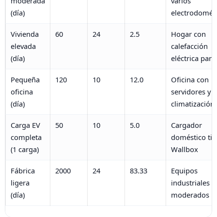
moderada
varios
(día)
electrodomés
Vivienda
60
24
2.5
Hogar con
elevada
calefacción
(día)
eléctrica parci
Pequeña
120
10
12.0
Oficina con
oficina
servidores y
(día)
climatización
Carga EV
50
10
5.0
Cargador
completa
doméstico ti
(1 carga)
Wallbox
Fábrica
2000
24
83.33
Equipos
ligera
industriales
(día)
moderados