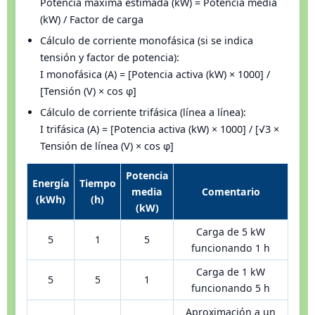
Potencia máxima estimada (kW) = Potencia media
(kW) / Factor de carga
Cálculo de corriente monofásica (si se indica
tensión y factor de potencia):
I monofásica (A) = [Potencia activa (kW) × 1000] /
[Tensión (V) × cos φ]
Cálculo de corriente trifásica (línea a línea):
I trifásica (A) = [Potencia activa (kW) × 1000] / [√3 ×
Tensión de línea (V) × cos φ]
Potencia
Energía
Tiempo
media
Comentario
(kWh)
(h)
(kW)
Carga de 5 kW
5
1
5
funcionando 1 h
Carga de 1 kW
5
5
1
funcionando 5 h
Aproximación a un