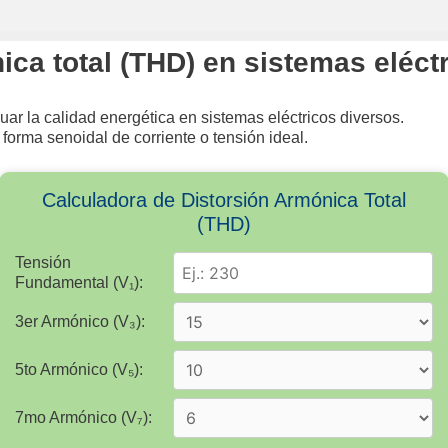
ica total (THD) en sistemas eléct
uar la calidad energética en sistemas eléctricos diversos.
forma senoidal de corriente o tensión ideal.
Calculadora de Distorsión Armónica Total
(THD)
Tensión
Fundamental (V₁):
3er Armónico (V₃):
5to Armónico (V₅):
7mo Armónico (V₇):