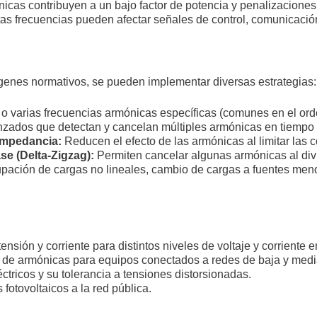
cas contribuyen a un bajo factor de potencia y penalizaciones e
as frecuencias pueden afectar señales de control, comunicació
genes normativos, se pueden implementar diversas estrategias:
 varias frecuencias armónicas específicas (comunes en el orde
nzados que detectan y cancelan múltiples armónicas en tiempo 
impedancia:
Reducen el efecto de las armónicas al limitar las c
e (Delta-Zigzag):
Permiten cancelar algunas armónicas al divi
pación de cargas no lineales, cambio de cargas a fuentes meno
nsión y corriente para distintos niveles de voltaje y corriente
n de armónicas para equipos conectados a redes de baja y medi
tricos y su tolerancia a tensiones distorsionadas.
fotovoltaicos a la red pública.