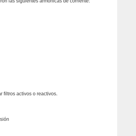
on las siguientes armónicas de corriente:
iltros activos o reactivos.
nsión