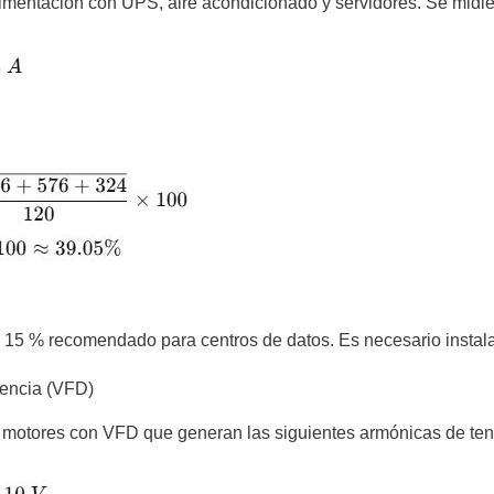
imentación con UPS, aire acondicionado y servidores. Se midier
5 % recomendado para centros de datos. Es necesario instalar f
uencia (VFD)
n motores con VFD que generan las siguientes armónicas de te