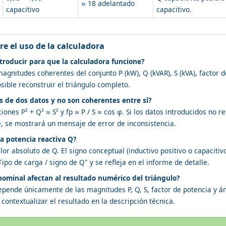
≈ 18 adelantado
capacitivo
capacitivo.
e el uso de la calculadora
roducir para que la calculadora funcione?
agnitudes coherentes del conjunto P (kW), Q (kVAR), S (kVA), factor 
sible reconstruir el triángulo completo.
 de dos datos y no son coherentes entre sí?
ciones P² + Q² ≈ S² y fp ≈ P / S ≈ cos φ. Si los datos introducidos no 
, se mostrará un mensaje de error de inconsistencia.
la potencia reactiva Q?
alor absoluto de Q. El signo conceptual (inductivo positivo o capacitiv
po de carga / signo de Q" y se refleja en el informe de detalle.
 nominal afectan al resultado numérico del triángulo?
depende únicamente de las magnitudes P, Q, S, factor de potencia y 
 contextualizar el resultado en la descripción técnica.