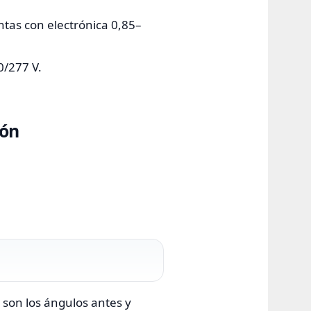
ntas con electrónica 0,85–
0/277 V.
ión
₂ son los ángulos antes y