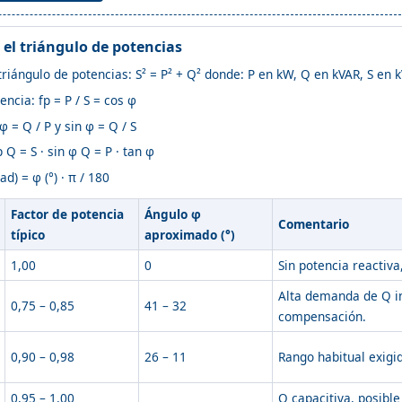
el triángulo de potencias
riángulo de potencias: S² = P² + Q² donde: P en kW, Q en kVAR, S en k
encia: fp = P / S = cos φ
 = Q / P y sin φ = Q / S
p Q = S · sin φ Q = P · tan φ
d) = φ (°) · π / 180
Factor de potencia
Ángulo φ
Comentario
típico
aproximado (°)
1,00
0
Sin potencia reactiva
Alta demanda de Q i
0,75 – 0,85
41 – 32
compensación.
0,90 – 0,98
26 – 11
Rango habitual exigid
0,95 – 1,00
Q capacitiva, posible