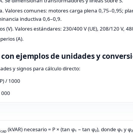
A. Se dimensionan transformadores y líneas sobre S.
cia. Valores comunes: motores carga plena 0,75–0,95; pla
inancia inductiva 0,6–0,9.
tios (V). Valores estándares: 230/400 V (UE), 208/120 V, 48
perios (A).
 con ejemplos de unidades y convers
des y signos para cálculo directo:
P) / 1000
 1000
Q
(kVAR) necesario = P × (tan φ₁ − tan φ₂), donde φ₁ y φ
cap