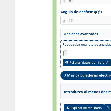
Ángulo de desfase φ (°)
Opciones avanzadas
Puede subir una foto de una plac
📷 Rellenar datos con foto IA
⚡ Más calculadoras eléctri
Introduzca al menos dos m
🧠 Explicar mi resultado
🔍