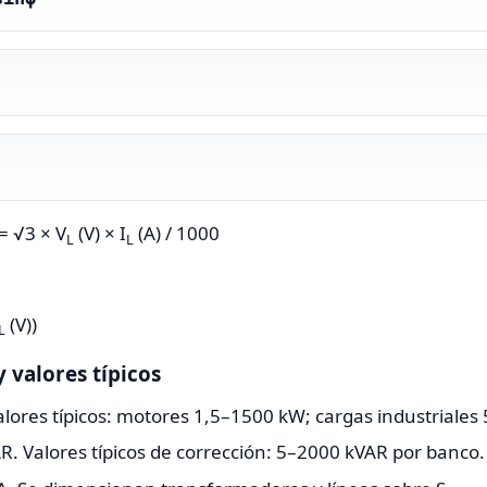
 = √3 × V
(V) × I
(A) / 1000
L
L
(V))
L
y valores típicos
Valores típicos: motores 1,5–1500 kW; cargas industriale
R. Valores típicos de corrección: 5–2000 kVAR por banco.