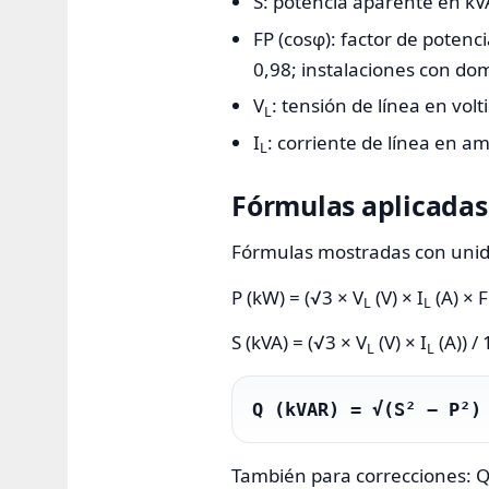
S: potencia aparente en kV
FP (cosφ): factor de poten
0,98; instalaciones con dom
V
: tensión de línea en vol
L
I
: corriente de línea en am
L
Fórmulas aplicadas
Fórmulas mostradas con unida
P (kW) = (√3 × V
(V) × I
(A) × F
L
L
S (kVA) = (√3 × V
(V) × I
(A)) /
L
L
Q (kVAR) = √(S² − P²)
También para correcciones: 