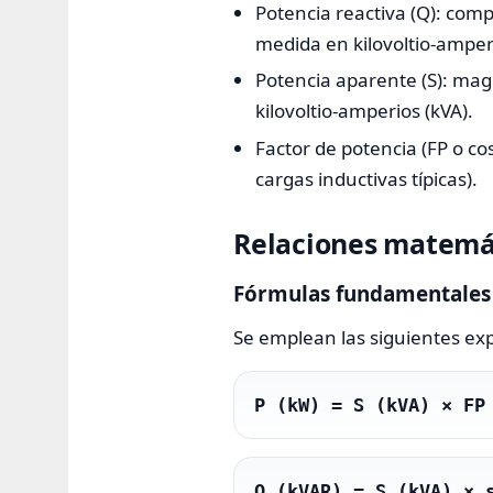
Potencia reactiva (Q): com
medida en kilovoltio-amperi
Potencia aparente (S): ma
kilovoltio-amperios (kVA).
Factor de potencia (FP o co
cargas inductivas típicas).
Relaciones matemát
Fórmulas fundamentales (
Se emplean las siguientes ex
P (kW) = S (kVA) × FP
Q (kVAR) = S (kVA) × 