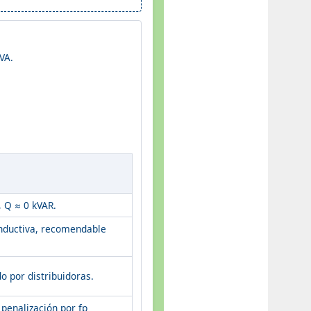
VA.
, Q ≈ 0 kVAR.
nductiva, recomendable
o por distribuidoras.
 penalización por fp