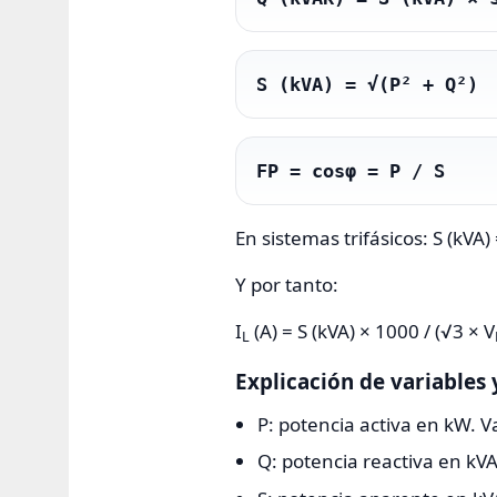
S (kVA) = √(P² + Q²)
FP = cosφ = P / S
En sistemas trifásicos: S (kVA)
Y por tanto:
I
(A) = S (kVA) × 1000 / (√3 × V
L
Explicación de variables 
P: potencia activa en kW. 
Q: potencia reactiva en kVA