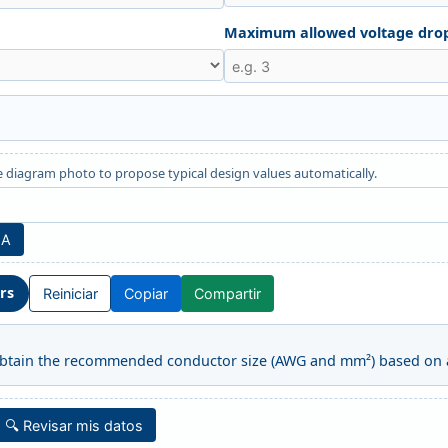
Maximum allowed voltage drop
e diagram photo to propose typical design values automatically.
IA
ors
Reiniciar
Copiar
Compartir
 obtain the recommended conductor size (AWG and mm²) based on 
🔍 Revisar mis datos