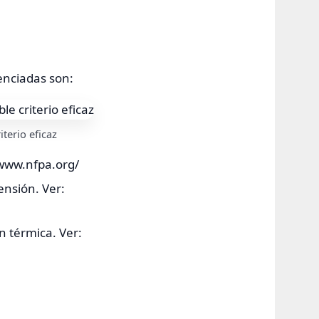
enciadas son:
terio eficaz
/www.nfpa.org/
ensión. Ver:
n térmica. Ver: