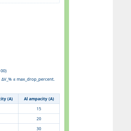
100)
and ΔV_% ≤ max_drop_percent.
ity (A)
Al ampacity (A)
15
20
30