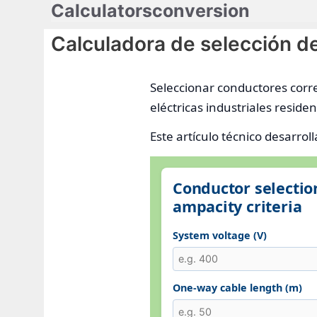
Calculatorsconversion
Saltar
al
Calculadora de selección d
contenido
Seleccionar conductores corr
eléctricas industriales reside
Este artículo técnico desarro
Conductor selectio
ampacity criteria
System voltage (V)
One-way cable length (m)