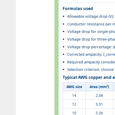
Formulas used
Allowable voltage drop (V)
Conductor resistance per m
Voltage drop for single-pha
Voltage drop for three-phas
Voltage drop percentage: Δ
Corrected ampacity: I_corre
Required ampacity consider
Selection criterion: choose
Typical AWG copper and 
AWG size
Area (mm²)
14
2.08
12
3.31
10
5.26