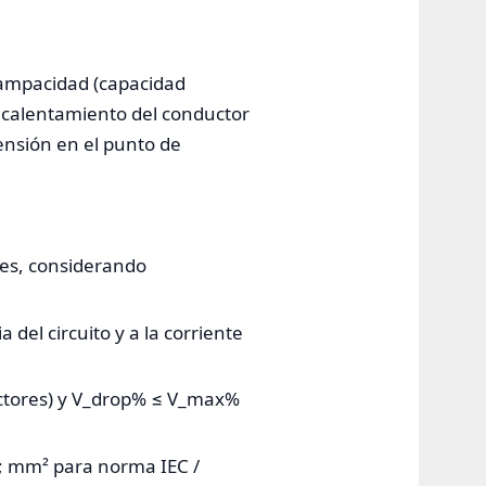
 ampacidad (capacidad
brecalentamiento del conductor
tensión en el punto de
les, considerando
 del circuito y a la corriente
actores) y V_drop% ≤ V_max%
; mm² para norma IEC /