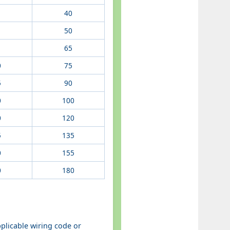
40
50
65
0
75
5
90
0
100
0
120
5
135
0
155
0
180
pplicable wiring code or