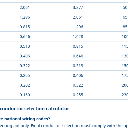
2.061
3.277
50
1.296
2.061
65
0.815
1.296
85
0.646
1.028
10
0.513
0.815
11
0.406
0.646
13
0.322
0.513
15
0.255
0.406
17
0.202
0.322
20
0.160
0.255
23
conductor selection calculator
ce national wiring codes?
neering aid only. Final conductor selection must comply with the a