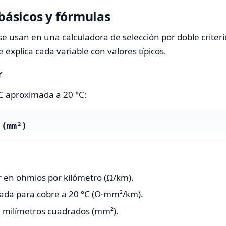
 básicos y fórmulas
se usan en una calculadora de selección por doble criteri
explica cada variable con valores típicos.
r
DC aproximada a 20 °C:
 (mm²)
or en ohmios por kilómetro (Ω/km).
ada para cobre a 20 °C (Ω·mm²/km).
n milímetros cuadrados (mm²).