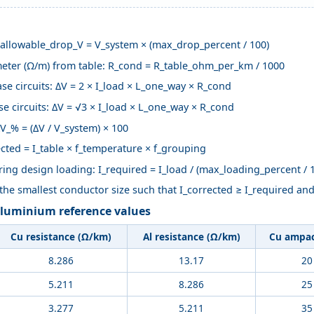
: allowable_drop_V = V_system × (max_drop_percent / 100)
eter (Ω/m) from table: R_cond = R_table_ohm_per_km / 1000
se circuits: ΔV = 2 × I_load × L_one_way × R_cond
e circuits: ΔV = √3 × I_load × L_one_way × R_cond
V_% = (ΔV / V_system) × 100
cted = I_table × f_temperature × f_grouping
ing design loading: I_required = I_load / (max_loading_percent / 
 the smallest conductor size such that I_corrected ≥ I_required 
aluminium reference values
Cu resistance (Ω/km)
Al resistance (Ω/km)
Cu ampac
8.286
13.17
20
5.211
8.286
25
3.277
5.211
35