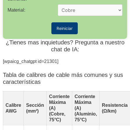
Material:
Reiniciar
¿Tienes mas inquietudes? Pregunta a nuestro
chat de IA:
[wpaicg_chatgpt id=21301]
Tabla de calibres de cable más comunes y sus
características
Corriente
Corriente
Máxima
Máxima
Calibre
Sección
Resistencia
(A)
(A)
AWG
(mm²)
(Ω/km)
(Cobre,
(Aluminio,
75°C)
75°C)