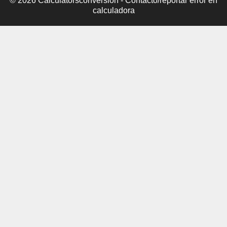
© 2026 Calculatorsconversion -
Contacto/reportar error en
calculadora