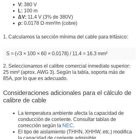
V:
380 V
L:
100 m
ΔV:
11.4 V (3% de 380V)
ρ:
0.0178 Ω·mm²/m (cobre)
1. Calculamos la sección mínima del cable para trifásico:
S = (√3 × 100 × 60 × 0.0178) / 11.4 = 16.3 mm²
2. Seleccionamos el calibre comercial inmediato superior:
25 mm² (aprox. AWG 3). Según la tabla, soporta más de
85A, por lo que es adecuado.
Consideraciones adicionales para el cálculo de
calibre de cable
La temperatura ambiente afecta la capacidad de
conducción de corriente. Consultar tablas de
corrección según la
NEC
.
El tipo de aislamiento (THHN, XHHW, etc.) modifica
la capacidad de corriente admisible.