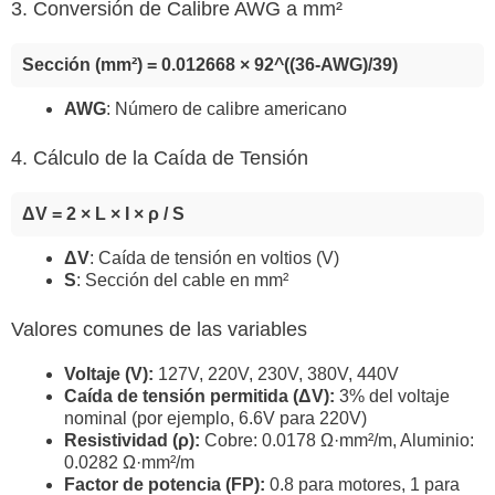
3. Conversión de Calibre AWG a mm²
Sección (mm²) = 0.012668 × 92^((36-AWG)/39)
AWG
: Número de calibre americano
4. Cálculo de la Caída de Tensión
ΔV = 2 × L × I × ρ / S
ΔV
: Caída de tensión en voltios (V)
S
: Sección del cable en mm²
Valores comunes de las variables
Voltaje (V):
127V, 220V, 230V, 380V, 440V
Caída de tensión permitida (ΔV):
3% del voltaje
nominal (por ejemplo, 6.6V para 220V)
Resistividad (ρ):
Cobre: 0.0178 Ω·mm²/m, Aluminio:
0.0282 Ω·mm²/m
Factor de potencia (FP):
0.8 para motores, 1 para