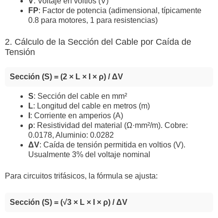
V
: Voltaje en voltios (V)
FP
: Factor de potencia (adimensional, típicamente
0.8 para motores, 1 para resistencias)
2. Cálculo de la Sección del Cable por Caída de
Tensión
Sección (S) = (2 × L × I × ρ) / ΔV
S
: Sección del cable en mm²
L
: Longitud del cable en metros (m)
I
: Corriente en amperios (A)
ρ
: Resistividad del material (Ω·mm²/m). Cobre:
0.0178, Aluminio: 0.0282
ΔV
: Caída de tensión permitida en voltios (V).
Usualmente 3% del voltaje nominal
Para circuitos trifásicos, la fórmula se ajusta:
Sección (S) = (√3 × L × I × ρ) / ΔV