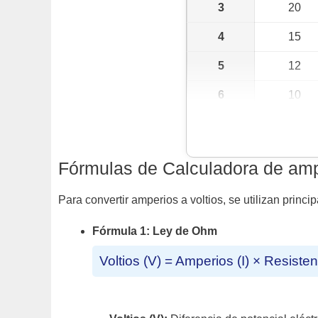
3
20
4
15
5
12
6
10
10
6
15
4
Fórmulas de Calculadora de ampe
20
3
Para convertir amperios a voltios, se utilizan princ
Fórmula 1: Ley de Ohm
Voltios (V) = Amperios (I) × Resisten