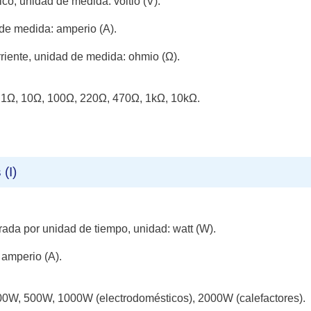
ico, unidad de medida: voltio (V).
 de medida: amperio (A).
rriente, unidad de medida: ohmio (Ω).
: 1Ω, 10Ω, 100Ω, 220Ω, 470Ω, 1kΩ, 10kΩ.
(I)
da por unidad de tiempo, unidad: watt (W).
 amperio (A).
00W, 500W, 1000W (electrodomésticos), 2000W (calefactores).