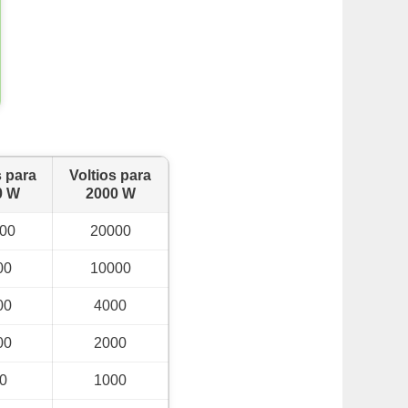
s para
Voltios para
0 W
2000 W
00
20000
00
10000
00
4000
00
2000
0
1000