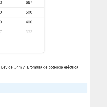
3
667
0
500
0
400
7
333
0
200
7
133
0
100
a Ley de Ohm y la fórmula de potencia eléctrica.