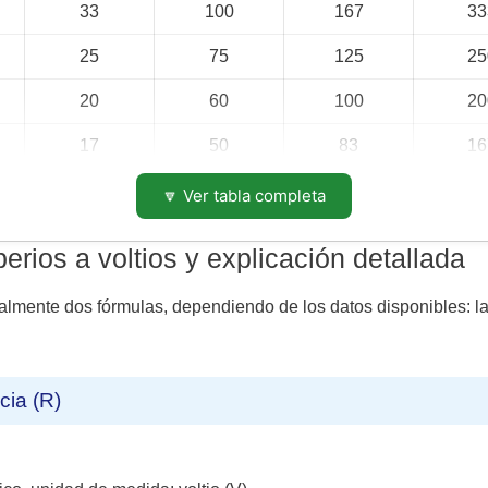
33
100
167
33
25
75
125
25
20
60
100
20
17
50
83
16
10
30
50
10
🔽 Ver tabla completa
7
20
33
6
rios a voltios y explicación detallada
5
15
25
5
ipalmente dos fórmulas, dependiendo de los datos disponibles: l
cia (R)