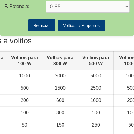
F. Potencia:
Reiniciar
Voltios → Amperios
 a voltios
ra
Voltios para
Voltios para
Voltios para
Voltio
100 W
300 W
500 W
100
1000
3000
5000
100
500
1500
2500
50
200
600
1000
20
100
300
500
10
50
150
250
50