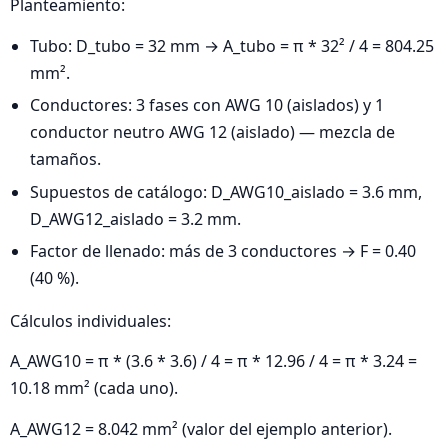
Planteamiento:
Tubo: D_tubo = 32 mm → A_tubo = π * 32² / 4 = 804.25
mm².
Conductores: 3 fases con AWG 10 (aislados) y 1
conductor neutro AWG 12 (aislado) — mezcla de
tamaños.
Supuestos de catálogo: D_AWG10_aislado = 3.6 mm,
D_AWG12_aislado = 3.2 mm.
Factor de llenado: más de 3 conductores → F = 0.40
(40 %).
Cálculos individuales:
A_AWG10 = π * (3.6 * 3.6) / 4 = π * 12.96 / 4 = π * 3.24 =
10.18 mm² (cada uno).
A_AWG12 = 8.042 mm² (valor del ejemplo anterior).