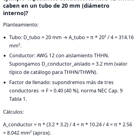
caben en un tubo de 20 mm (diámetro
interno)?
Planteamiento:
Tubo: D_tubo = 20 mm → A_tubo = π * 20² / 4 = 314.16
mm².
Conductor: AWG 12 con aislamiento THHN.
Supongamos D_conductor_aislado = 3.2 mm (valor
típico de catálogo para THHN/THWN).
Factor de llenado: supondremos más de tres
conductores → F = 0.40 (40 %), norma NEC Cap. 9
Tabla 1.
Cálculos:
A_conductor = π * (3.2 * 3.2) / 4 = π * 10.24 / 4 = π * 2.56
= 8.042 mm² (aprox).