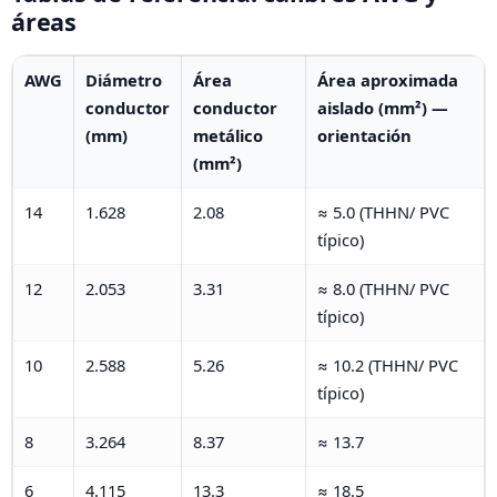
áreas
AWG
Diámetro
Área
Área aproximada
conductor
conductor
aislado (mm²) —
(mm)
metálico
orientación
(mm²)
14
1.628
2.08
≈ 5.0 (THHN/ PVC
típico)
12
2.053
3.31
≈ 8.0 (THHN/ PVC
típico)
10
2.588
5.26
≈ 10.2 (THHN/ PVC
típico)
8
3.264
8.37
≈ 13.7
6
4.115
13.3
≈ 18.5