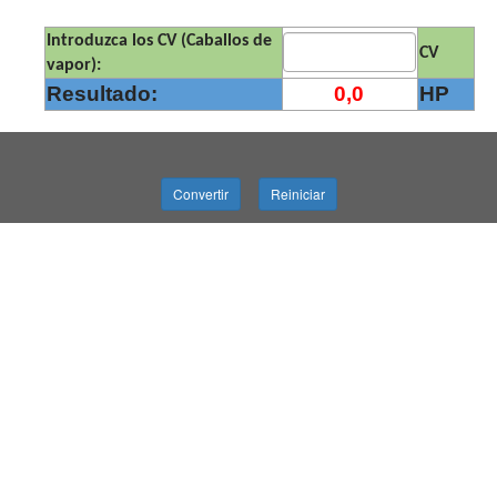
Introduzca los CV (Caballos de
CV
vapor):
Resultado:
HP
Convertir
Reiniciar